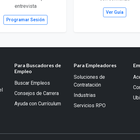
entrevista
Ver Guía
Programar Sesión
Para Buscadores de
Para Empleadores
Em
Empleo
Soluciones de
Ac
Buscar Empleos
Contratación
Co
el
Consejos de Carrera
Industrias
Ub
Ayuda con Currículum
Servicios RPO