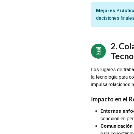
Mejores Práctic
decisiones finales
2. Col
Tecno
Los lugares de traba
la tecnología para c
impulsa relaciones m
Impacto en el R
Entornos enfo
conexión en pe
Comunicación h
para conectar m