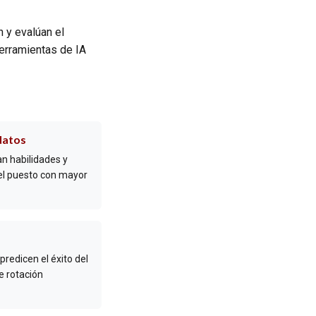
n y evalúan el
herramientas de IA
datos
 habilidades y
del puesto con mayor
redicen el éxito del
e rotación