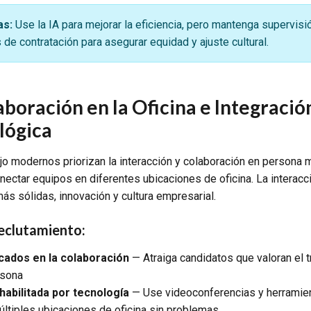
as:
Use la IA para mejorar la eficiencia, pero mantenga supervis
 de contratación para asegurar equidad y ajuste cultural.
aboración en la Oficina e Integració
lógica
jo modernos priorizan la interacción y colaboración en persona
onectar equipos en diferentes ubicaciones de oficina. La interacci
ás sólidas, innovación y cultura empresarial.
eclutamiento:
cados en la colaboración
— Atraiga candidatos que valoran el t
rsona
abilitada por tecnología
— Use videoconferencias y herramien
últiples ubicaciones de oficina sin problemas