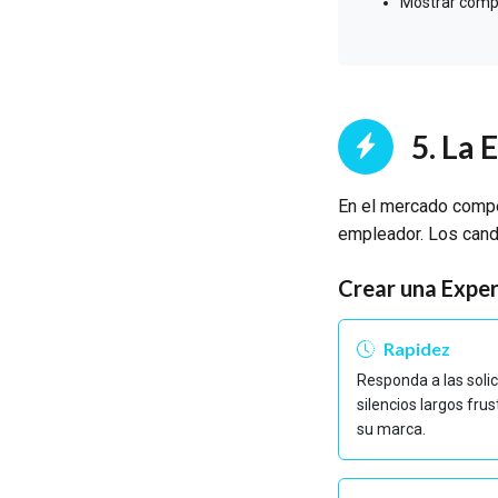
Mostrar compr
5. La 
En el mercado compe
empleador. Los cand
Crear una Exper
Rapidez
Responda a las solic
silencios largos fru
su marca.