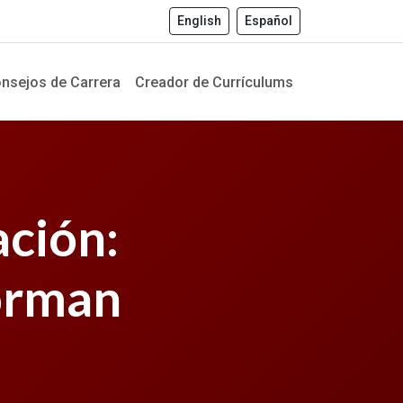
English
Español
nsejos de Carrera
Creador de Currículums
ación:
orman