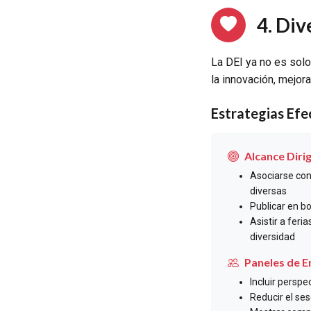
4. Div
La DEI ya no es sol
la innovación, mejor
Estrategias Efe
Alcance Diri
Asociarse con
diversas
Publicar en bo
Asistir a fer
diversidad
Paneles de E
Incluir perspe
Reducir el se