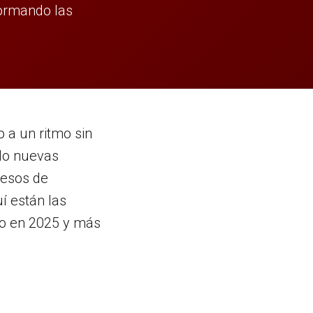
sformando las
 a un ritmo sin
do nuevas
cesos de
í están las
to en 2025 y más