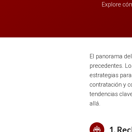
Explore cómo
El panorama del 
precedentes. Lo
estrategias para
contratación y c
tendencias clav
allá.
1. Re