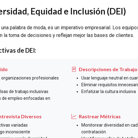
ersidad, Equidad e Inclusión (DEI)
o una palabra de moda, es un imperativo empresarial. Los equip
an la toma de decisiones y reflejan mejor las bases de clientes.
ctivas de DEI:
gido
Descripciones de Trabajo
 organizaciones profesionales
Usar lenguaje neutral en cua
Eliminar requisitos innecesar
lsas de trabajo inclusivas
Enfatizar la cultura inclusiva
ias de empleo enfocadas en
ntrevista Diversos
Rastrear Métricas
ctivas variadas
Monitorear diversidad en ca
sgo inconsciente
contratación