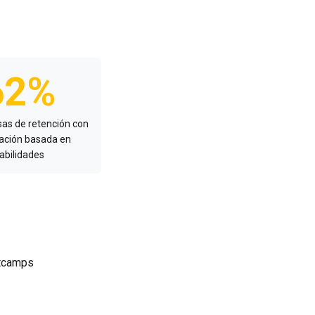
62%
sas de retención con
ación basada en
abilidades
otcamps