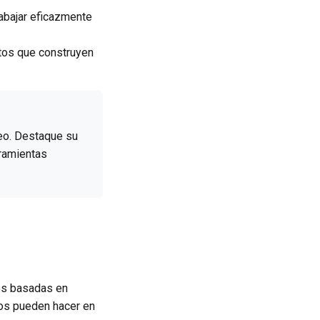
abajar eficazmente
tos que construyen
eo. Destaque su
rramientas
nes basadas en
tos pueden hacer en