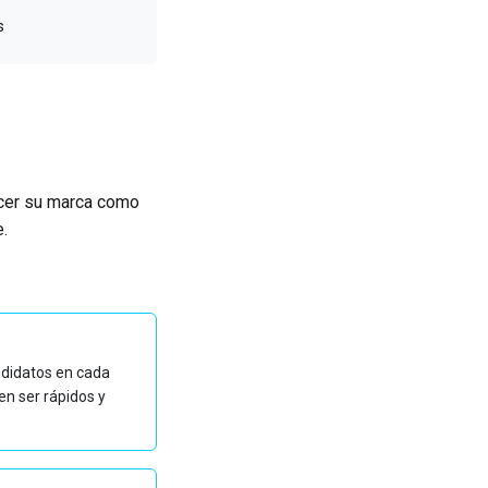
s
acer su marca como
.
didatos en cada
en ser rápidos y