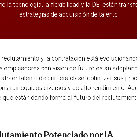
 la tecnología, la flexibilidad y la DEI están tran
estrategias de adquisición de talento
reclutamiento y la contratación está evolucionando
s empleadores con visión de futuro están adoptan
 atraer talento de primera clase, optimizar sus pro
onstruir equipos diversos y de alto rendimiento. Aqu
e que están dando forma al futuro del reclutamien
clutamiento Potenciado por IA